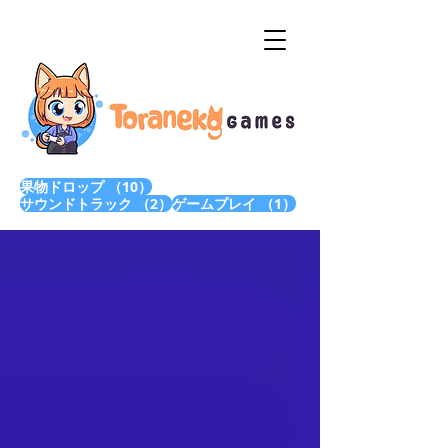
10件の記事
果物ドロップ
（10）
2件の記事
1件の記事
サウンドトラック
（2）
ゲームプレイ
（1）