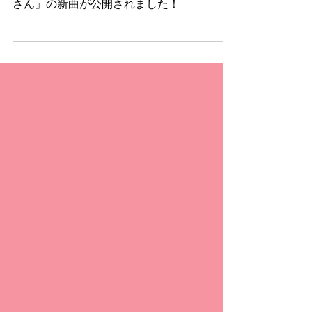
果物ドロップのレベル50ボス戦「アボカド
さん」の新曲が公開されました！