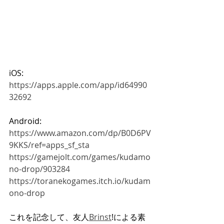
iOS:
https://apps.apple.com/app/id64990
32692
Android:
https://www.amazon.com/dp/B0D6PV
9KKS/ref=apps_sf_sta
https://gamejolt.com/games/kudamo
no-drop/903284
https://toranekogames.itch.io/kudam
ono-drop
これを記念して、友人
Brinst
!による素